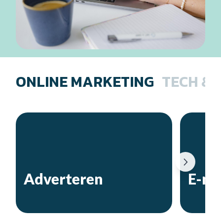
ONLINE MARKETING
TECH & 
Adverteren
E-ma