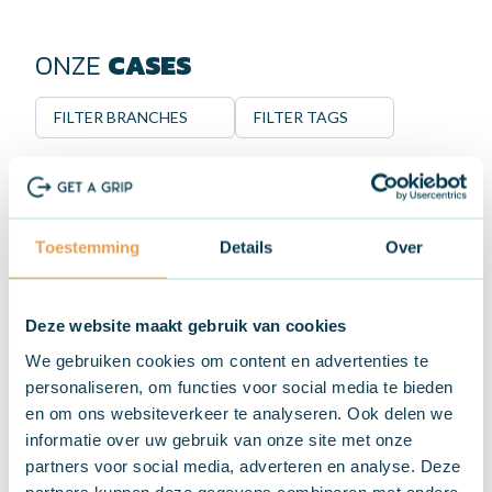
ONZE
CASES
FILTER BRANCHES
FILTER TAGS
Toestemming
Details
Over
Deze website maakt gebruik van cookies
We gebruiken cookies om content en advertenties te
RECRU
personaliseren, om functies voor social media te bieden
WEBSI
en om ons websiteverkeer te analyseren. Ook delen we
ZORG E
AI
TRAINING
NON PROFIT
informatie over uw gebruik van onze site met onze
Struc
28 MEI 2026
partners voor social media, adverteren en analyse. Deze
partners kunnen deze gegevens combineren met andere