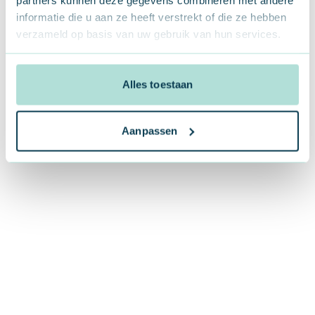
AI in de praktijk bij
same
informatie die u aan ze heeft verstrekt of die ze hebben
Rotary Hulst
verst
verzameld op basis van uw gebruik van hun services.
comm
Kind
Alles toestaan
Vlaa
Aanpassen