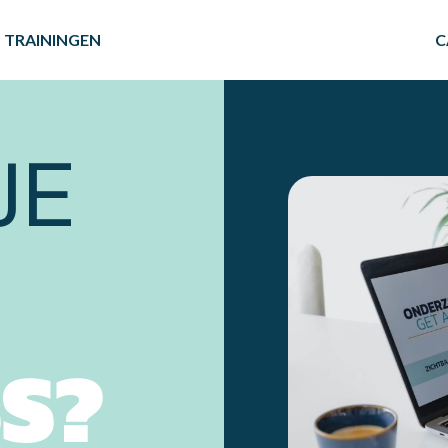
TRAININGEN
C
JE
S?