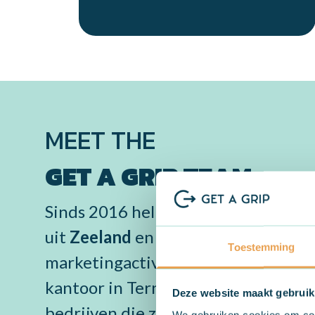
MEET THE
GET A GRIP TEAM
Sinds 2016 helpt Get a Grip bedrijv
uit
Zeeland
en
West-Brabant
met h
Toestemming
marketingactiviteiten en zichtbaarh
kantoor in Terneuzen staat ons team 
Deze website maakt gebruik
bedrijven die zoeken naar meer bere
We gebruiken cookies om cont