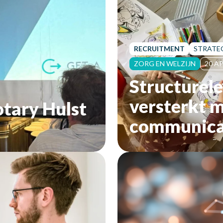
RECRUITMENT
STRATE
ZORG EN WELZIJN
20 AP
Structurel
versterkt 
Rotary Hulst
communica
Zeeuws-Vl