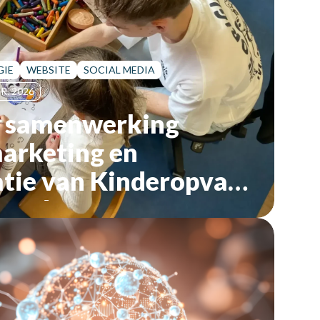
GIE
WEBSITE
SOCIAL MEDIA
R. 2026
e samenwerking
marketing en
tie van Kinderopvang
aanderen