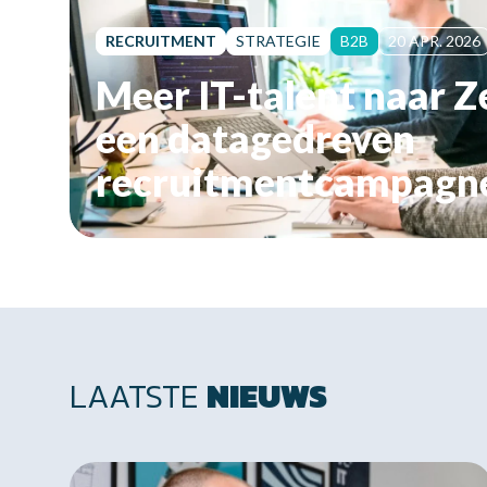
RECRUITMENT
STRATEGIE
B2B
20 APR. 2026
Meer IT-talent naar 
een datagedreven
recruitmentcampagn
LAATSTE
NIEUWS