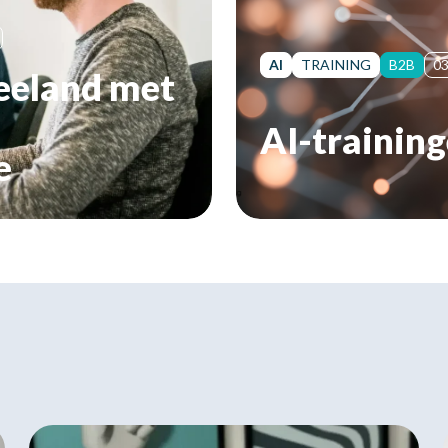
AI
TRAINING
B2B
03
Zeeland met
AI-trainin
e