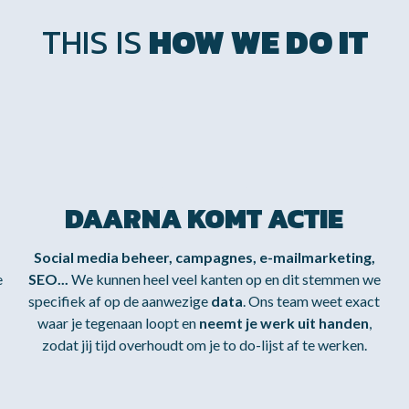
THIS IS
HOW WE DO IT
DAARNA KOMT ACTIE
Social media beheer, campagnes, e-mailmarketing,
e
SEO...
We kunnen heel veel kanten op en dit stemmen we
specifiek af op de aanwezige
data
. Ons team weet exact
waar je tegenaan loopt en
neemt je werk uit handen
,
zodat jij tijd overhoudt om je to do-lijst af te werken.