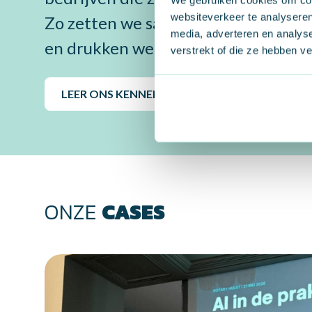
websiteverkeer te analyseren
Zo zetten we samen Zuid-West-Nede
media, adverteren en analys
en drukken we een kwaliteitsstempe
verstrekt of die ze hebben v
LEER ONS KENNEN
ONZE
CASES