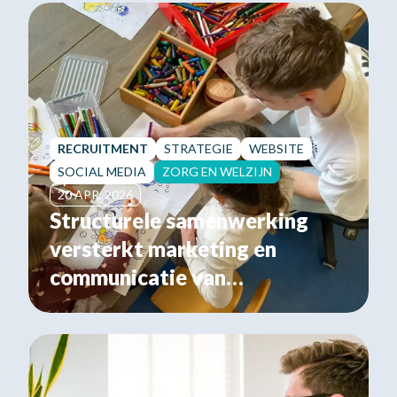
RECRUITMENT
STRATEGIE
WEBSITE
SOCIAL MEDIA
ZORG EN WELZIJN
20 APR. 2026
Structurele samenwerking
versterkt marketing en
communicatie van
Kinderopvang Zeeuws-
Vlaanderen