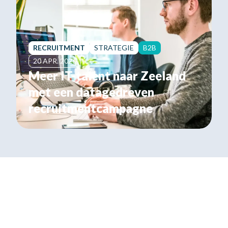
RECRUITMENT
STRATEGIE
B2B
20 APR. 2026
Meer IT-talent naar Zeeland
met een datagedreven
recruitmentcampagne