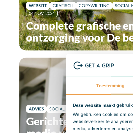
WEBSITE
GRAFISCH
COPYWRITING
SOCIAL 
04 NOV. 2024
Complete grafische en
ontzorging voor De be
Toestemming
Deze website maakt gebruik
ADVIES
SOCIAL MEDIA
AI
NON PROFIT
31 
We gebruiken cookies om cont
Gerichte adviessessie 
websiteverkeer te analyseren
media, adverteren en analys