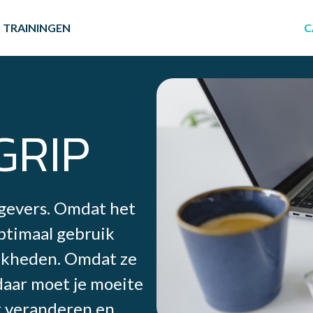
TRAININGEN
C
GRIP
tgevers. Omdat het
optimaal gebruik
ijkheden. Omdat ze
 daar moet je moeite
ht veranderen en