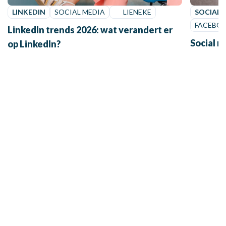
LINKEDIN
SOCIAL MEDIA
LIENEKE
SOCIAL 
FACEBO
LinkedIn trends 2026: wat verandert er
Social 
op LinkedIn?