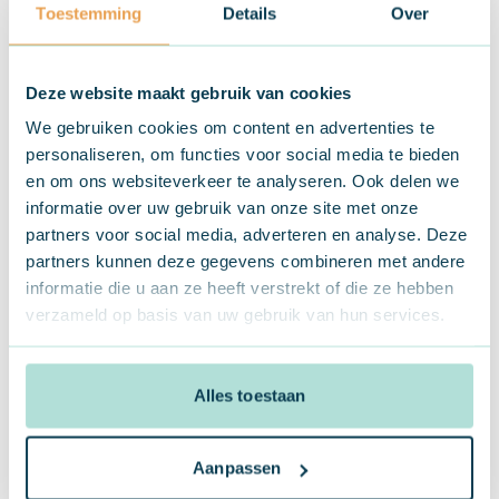
een social media platform waar bijna iedereen een profiel
Toestemming
Details
Over
heeft (en dat is nog niet eens nodig, ook zonder Facebook
account kan je deelnemen) – ik raad je aan hem zeker eens te
proberen!
Deze website maakt gebruik van cookies
We gebruiken cookies om content en advertenties te
personaliseren, om functies voor social media te bieden
en om ons websiteverkeer te analyseren. Ook delen we
informatie over uw gebruik van onze site met onze
partners voor social media, adverteren en analyse. Deze
partners kunnen deze gegevens combineren met andere
informatie die u aan ze heeft verstrekt of die ze hebben
verzameld op basis van uw gebruik van hun services.
#6 “audio-only” live modus
met automatische
Alles toestaan
ondertiteling
Aanpassen
Wat is het?