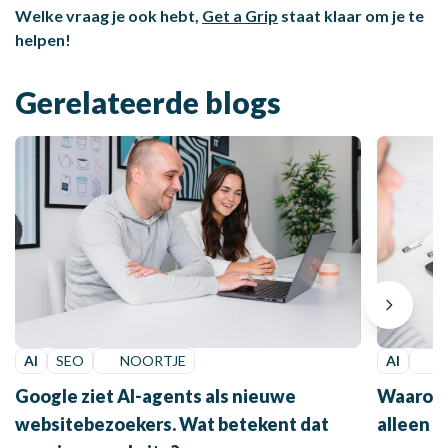
Welke vraag je ook hebt,
Get a Grip
staat klaar om je te
helpen!
Gerelateerde blogs
AI
SEO
NOORTJE
AI
N
Google ziet AI-agents als nieuwe
Waarom o
websitebezoekers. Wat betekent dat
alleen d