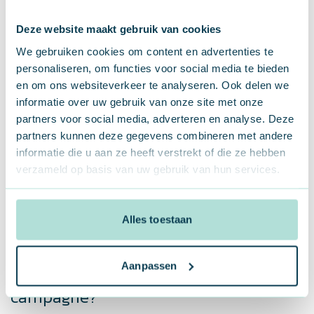
1. Wat heb je nodig voor een goede
setup?
Deze website maakt gebruik van cookies
We gebruiken cookies om content en advertenties te
Zorg voor sterke assets: goede teksten, aantrekkelijke
personaliseren, om functies voor social media te bieden
afbeeldingen en (liefst) een korte video. Voeg
en om ons websiteverkeer te analyseren. Ook delen we
ook audience signals toe: wie wil je bereiken? Denk aan je
informatie over uw gebruik van onze site met onze
ideale klant of bestaande klanten.
partners voor social media, adverteren en analyse. Deze
2. Hoe meet je of Performance Max
partners kunnen deze gegevens combineren met andere
informatie die u aan ze heeft verstrekt of die ze hebben
werkt?
verzameld op basis van uw gebruik van hun services.
Gebruik conversietracking (bijvoorbeeld via Google Tag
Manager) en analyseer regelmatig je rapportages via Google
Alles toestaan
Analytics.
3. Heb ik nog controle over mijn
Aanpassen
targeting bij een Performance Max
campagne?