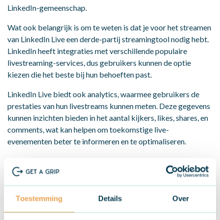
LinkedIn-gemeenschap.
Wat ook belangrijk is om te weten is dat je voor het streamen
van LinkedIn Live een derde-partij streamingtool nodig hebt.
LinkedIn heeft integraties met verschillende populaire
livestreaming-services, dus gebruikers kunnen de optie
kiezen die het beste bij hun behoeften past.
LinkedIn Live biedt ook analytics, waarmee gebruikers de
prestaties van hun livestreams kunnen meten. Deze gegevens
kunnen inzichten bieden in het aantal kijkers, likes, shares, en
comments, wat kan helpen om toekomstige live-
evenementen beter te informeren en te optimaliseren.
Kortom, LinkedIn Live is een krachtig hulpmiddel voor het
versterken van de betrokkenheid en het opbouwen van
relaties op het platform. Het biedt professionals en
organisaties een dynamische manier om hun boodschap te
Toestemming
Details
Over
delen en interactie te hebben met hun publiek in realtime.