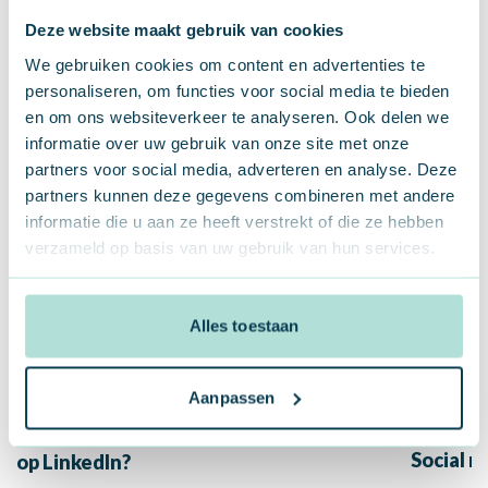
Weten hoe jij LinkedIn (Live) kunt inzetten voor jouw
Deze website maakt gebruik van cookies
marketing en sales? Neem dan contact met ons op!
We gebruiken cookies om content en advertenties te
personaliseren, om functies voor social media te bieden
Gerelateerde blogs
en om ons websiteverkeer te analyseren. Ook delen we
informatie over uw gebruik van onze site met onze
partners voor social media, adverteren en analyse. Deze
partners kunnen deze gegevens combineren met andere
informatie die u aan ze heeft verstrekt of die ze hebben
verzameld op basis van uw gebruik van hun services.
Alles toestaan
LINKEDIN
SOCIAL MEDIA
LIENEKE
SOCIAL 
Aanpassen
FACEBO
LinkedIn trends 2026: wat verandert er
Social 
op LinkedIn?