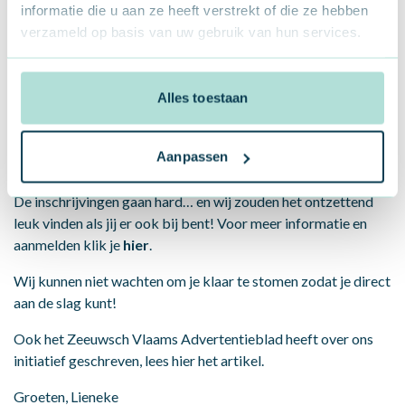
Experience in Terneuzen
informatie die u aan ze heeft verstrekt of die ze hebben
verzameld op basis van uw gebruik van hun services.
Als locatie voor de Business Bootcamp kiezen wij bewust
voor
Bio Base Experience
in Terneuzen. Deze unieke
Alles toestaan
locatie biedt diverse zalen met ruimte voor inspiratie en
creativiteit. Let’s get started!
Meld je snel aan!
Aanpassen
De inschrijvingen gaan hard… en wij zouden het ontzettend
leuk vinden als jij er ook bij bent! Voor meer informatie en
aanmelden klik je
hier
.
Wij kunnen niet wachten om je klaar te stomen zodat je direct
aan de slag kunt!
Ook het
Zeeuwsch Vlaams Advertentieblad
heeft over ons
initiatief geschreven, lees
hier
het artikel.
Groeten, Lieneke