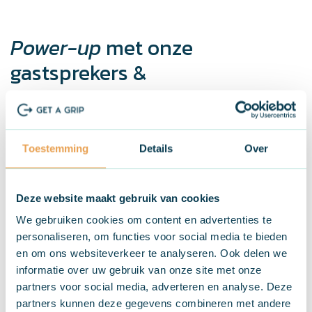
Power-up
met onze
gastsprekers &
inspiratiesessies
Wij geven je niet alleen mogelijkheid om inspiratie en kennis
op te doen tijdens onze business workshops. Ook onze
Toestemming
Details
Over
gastsprekers geven je alle trends, ontwikkelingen en
praktische tips mee tijdens de inspiratiesessies. Onze klanten
Saskia de Vries (Gemeente Terneuzen), Fabian du Puy (Reham
Deze website maakt gebruik van cookies
makelaars & taxateurs) en Anniek Uitdewilligen (Bontenue)
We gebruiken cookies om content en advertenties te
delen graag hun ervaring en aanpak op het gebied van
personaliseren, om functies voor social media te bieden
marketing & communicatie.
en om ons websiteverkeer te analyseren. Ook delen we
Veelzijdige ruimtes in
informatie over uw gebruik van onze site met onze
partners voor social media, adverteren en analyse. Deze
eyecatcher Bio Base
partners kunnen deze gegevens combineren met andere